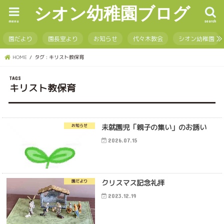
シオン幼稚園ブログ
menu
search
園だより
園長室より
お知らせ
代々木教会
シオン幼稚園
HOME
タグ : キリスト教保育
キリスト教保育
未就園児「親子の集い」のお誘い
お知らせ
2026.07.15
クリスマス記念礼拝
園だより
2023.12.19