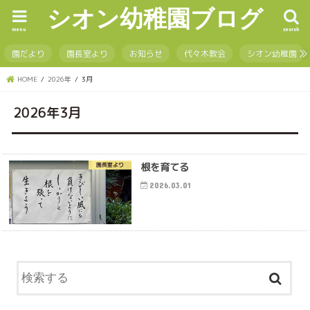
シオン幼稚園ブログ
menu
search
園だより
園長室より
お知らせ
代々木教会
シオン幼稚園
HOME
2026年
3月
2026年3月
根を育てる
園長室より
2026.03.01