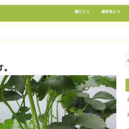
園だより
園長室より
す。