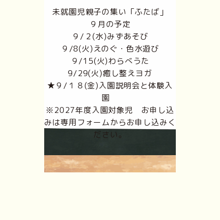
未就園児親子の集い「ふたば」
９月の予定
９/２(水)みずあそび
９/8(火)えのぐ・色水遊び
９/15(火)わらべうた
9/29(火)癒し整えヨガ
★９/１８(金)入園説明会と体験入
園
※2027年度入園対象児 お申し込
みは専用フォームからお申し込みく
ださい。