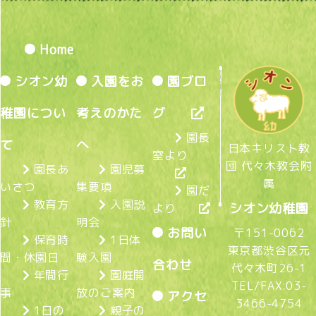
Home
シオン幼
入園をお
園ブロ
稚園につい
考えのかた
グ
園長
て
へ
日本キリスト教
室より
団 代々木教会附
園長あ
園児募
属
いさつ
集要項
園だ
教育方
入園説
シオン幼稚園
より
針
明会
お問い
〒151-0062
保育時
1日体
東京都渋谷区元
間・休園日
験入園
合わせ
代々木町26-1
年間行
園庭開
TEL/FAX:
03-
事
放のご案内
アクセ
3466-4754
1日の
親子の