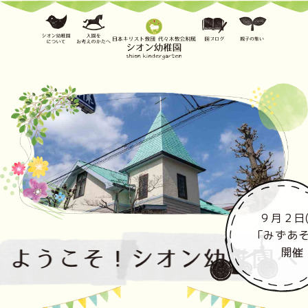
９月２日
「みずあ
開催