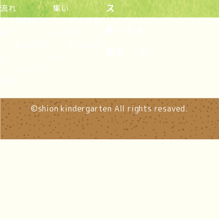
ス
流れ
集い
特別活
よくあ
代々木
動
るご質問
園内施
保護者
教会
設
の声
預かり
保育
©︎shion kindergarten All rights resaved.